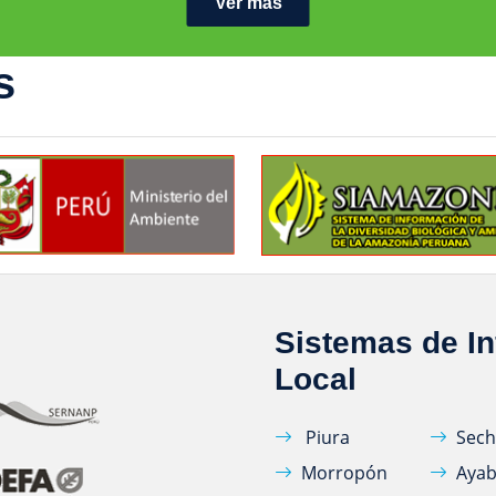
Ver más
s
Sistemas de I
Local
Piura
Sech
Morropón
Ayab