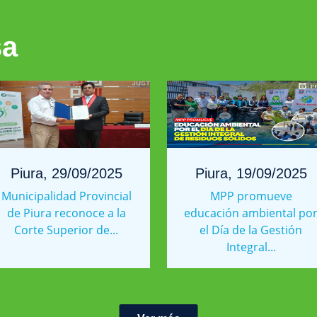
sa
Piura, 29/09/2025
Piura, 19/09/2025
Municipalidad Provincial
MPP promueve
de Piura reconoce a la
educación ambiental po
Corte Superior de...
el Día de la Gestión
Integral...