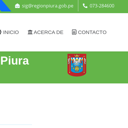
sig@regionpiura.gob.pe
073-284600
INICIO
ACERCA DE
CONTACTO
 Piura