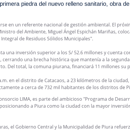
 primera piedra del nuevo relleno sanitario, obra d
rse en un referente nacional de gestión ambiental. El próxi
 Ministro del Ambiente, Miguel Ángel Espichán Mariñas, colo
Integral de Residuos Sólidos Municipales".
a una inversión superior a los S/ 52.6 millones y cuenta co
A), cerrando una brecha histórica que mantenía a la segunda
o. Del total, la comuna piurana, financiará 11 millones su
 a.m. en el distrito de Catacaos, a 23 kilómetros de la ciudad,
ctamente a cerca de 732 mil habitantes de los distritos de Pi
 Consorcio LIMA, es parte del ambicioso "Programa de Desar
 posicionando a Piura como la ciudad con la mayor inversión
uras, el Gobierno Central y la Municipalidad de Piura refue