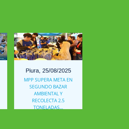
Piura, 25/08/2025
MPP SUPERA META EN
r
SEGUNDO BAZAR
AMBIENTAL Y
RECOLECTA 2.5
TONELADAS...