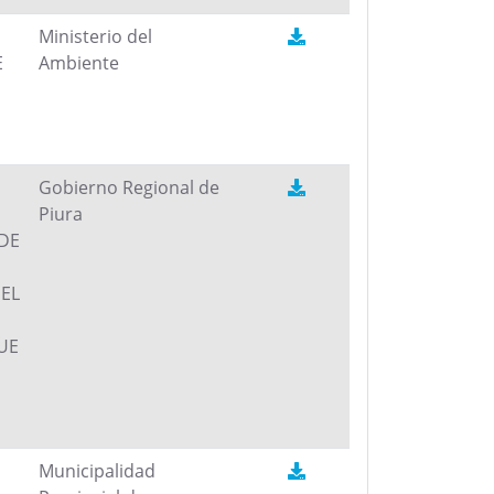
Ministerio del
E
Ambiente
Gobierno Regional de
Piura
DE
EL
QUE
N
Municipalidad