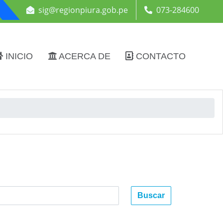
sig@regionpiura.gob.pe
073-284600
INICIO
ACERCA DE
CONTACTO
Buscar