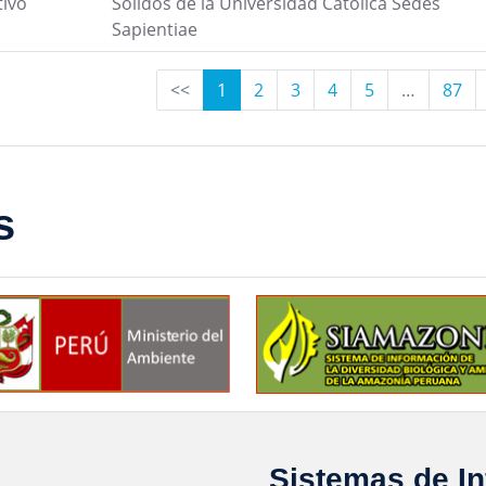
tivo
Sólidos de la Universidad Católica Sedes
Sapientiae
<<
1
2
3
4
5
…
87
s
Sistemas de I