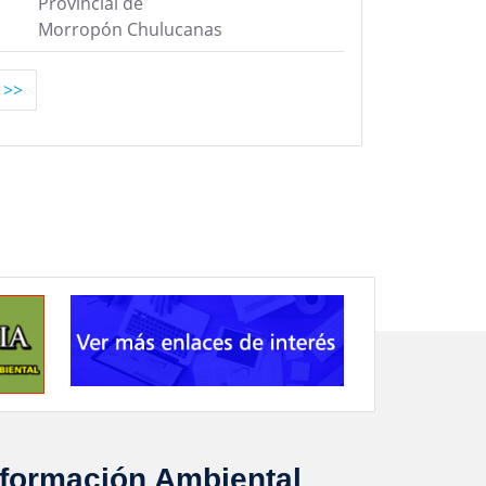
Provincial de
Morropón Chulucanas
>>
nformación Ambiental