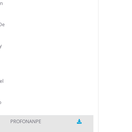
ón
De
y
el
o
PROFONANPE